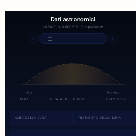
Dati astronomici
46.5109° N, 9.5905° E · Europe/Zurich
Alba
Tramonto
ALBA
DURATA DEL GIORNO
TRAMONTO
ALBA DELLA LUNA
TRAMONTO DELLA LUNA