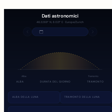
Dati astronomici
46.3269° N, 8.021° E · Europe/Zurich
Alba
Tramonto
ALBA
DURATA DEL GIORNO
TRAMONTO
ALBA DELLA LUNA
TRAMONTO DELLA LUNA