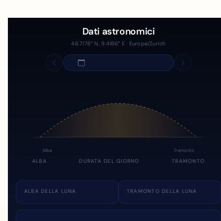
Dati astronomici
46.7176° N, 9.4186° E · Europe/Zurich
Alba
Tramonto
ALBA
DURATA DEL GIORNO
TRAMONTO
ALBA DELLA LUNA
TRAMONTO DELLA LUNA