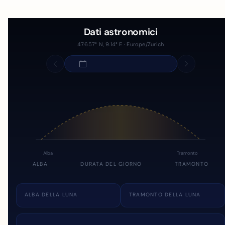
Dati astronomici
47.657° N, 9.14° E · Europe/Zurich
Alba
Tramonto
ALBA
DURATA DEL GIORNO
TRAMONTO
ALBA DELLA LUNA
TRAMONTO DELLA LUNA