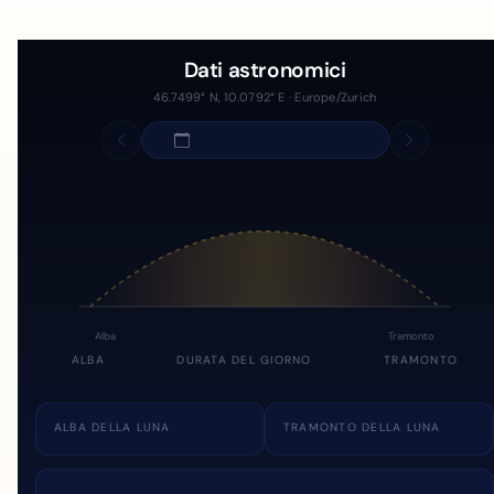
Dati astronomici
46.7499° N, 10.0792° E · Europe/Zurich
Alba
Tramonto
ALBA
DURATA DEL GIORNO
TRAMONTO
ALBA DELLA LUNA
TRAMONTO DELLA LUNA