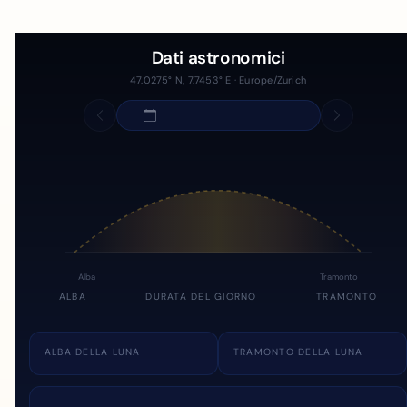
Dati astronomici
47.0275° N, 7.7453° E · Europe/Zurich
Alba
Tramonto
ALBA
DURATA DEL GIORNO
TRAMONTO
ALBA DELLA LUNA
TRAMONTO DELLA LUNA