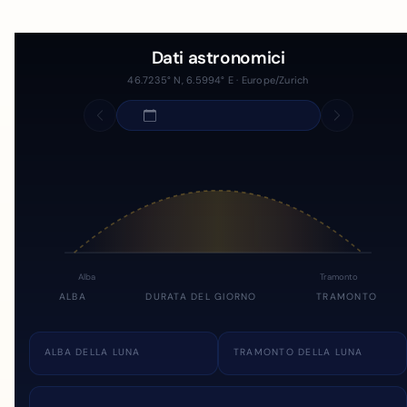
Dati astronomici
46.7235° N, 6.5994° E · Europe/Zurich
Alba
Tramonto
ALBA
DURATA DEL GIORNO
TRAMONTO
ALBA DELLA LUNA
TRAMONTO DELLA LUNA