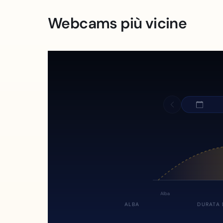
Webcams più vicine
Alba
ALBA
DURATA 