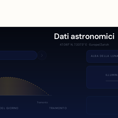
Dati astronomici
47.061° N, 7.3373° E · Europe/Zurich
ALBA DELLA LUN
ILLUMI
Tramonto
DEL GIORNO
TRAMONTO