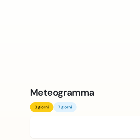
Meteogramma
3 giorni
7 giorni