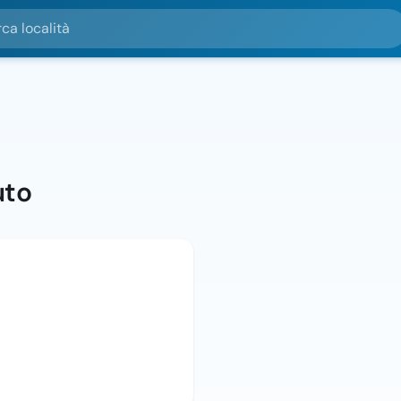
alità
uto