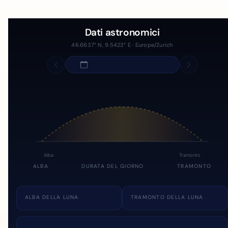
Dati astronomici
46.6637° N, 9.5423° E · Europe/Zurich
Alba
Tramonto
ALBA
DURATA DEL GIORNO
TRAMONTO
ALBA DELLA LUNA
TRAMONTO DELLA LUNA