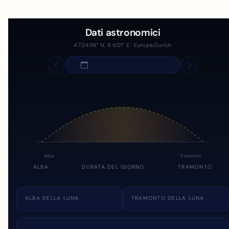
Dati astronomici
47.0498° N, 8.6121° E · Europe/Zurich
Alba
Tramonto
ALBA
DURATA DEL GIORNO
TRAMONTO
ALBA DELLA LUNA
TRAMONTO DELLA LUNA