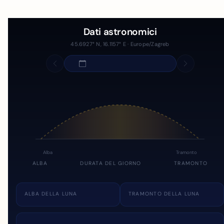
Dati astronomici
45.6927° N, 16.1157° E · Europe/Zagreb
Alba
Tramonto
ALBA
DURATA DEL GIORNO
TRAMONTO
ALBA DELLA LUNA
TRAMONTO DELLA LUNA