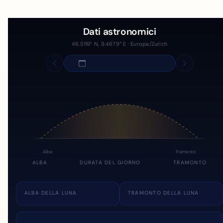
Dati astronomici
46.5119° N, 9.4679° E · Europe/Zurich
Alba
Tramonto
ALBA
DURATA DEL GIORNO
TRAMONTO
ALBA DELLA LUNA
TRAMONTO DELLA LUNA