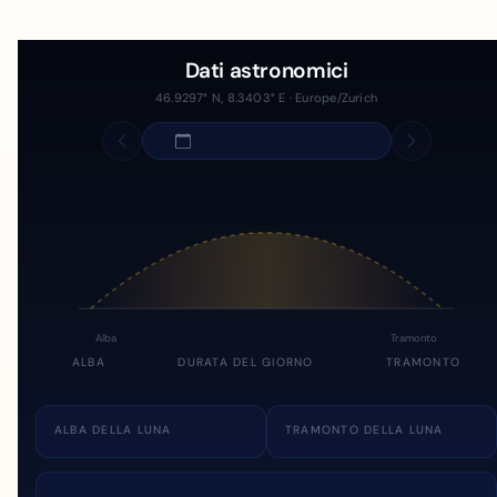
Dati astronomici
46.9297° N, 8.3403° E · Europe/Zurich
Alba
Tramonto
ALBA
DURATA DEL GIORNO
TRAMONTO
ALBA DELLA LUNA
TRAMONTO DELLA LUNA