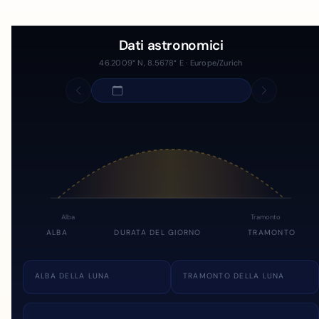
Dati astronomici
46.2009° N, 8.5678° E · Europe/Zurich
Alba
Tramonto
ALBA
DURATA DEL GIORNO
TRAMONTO
ALBA DELLA LUNA
TRAMONTO DELLA LUNA