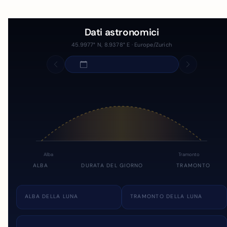
Dati astronomici
45.9977° N, 8.9378° E · Europe/Zurich
Alba
Tramonto
ALBA
DURATA DEL GIORNO
TRAMONTO
ALBA DELLA LUNA
TRAMONTO DELLA LUNA