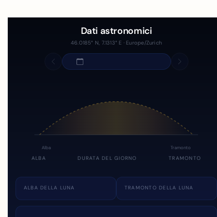
Dati astronomici
46.0185° N, 7.1313° E · Europe/Zurich
Alba
Tramonto
ALBA
DURATA DEL GIORNO
TRAMONTO
ALBA DELLA LUNA
TRAMONTO DELLA LUNA