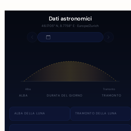
Dati astronomici
46.1705° N, 8.7758° E · Europe/Zurich
Alba
Tramonto
ALBA
DURATA DEL GIORNO
TRAMONTO
ALBA DELLA LUNA
TRAMONTO DELLA LUNA