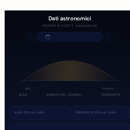
Dati astronomici
46.3664° N, 9.222° E · Europe/Zurich
Alba
Tramonto
ALBA
DURATA DEL GIORNO
TRAMONTO
ALBA DELLA LUNA
TRAMONTO DELLA LUNA