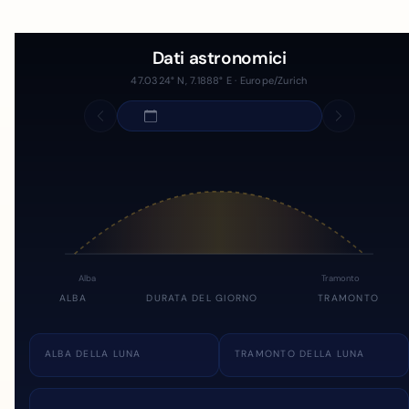
Dati astronomici
47.0324° N, 7.1888° E · Europe/Zurich
Alba
Tramonto
ALBA
DURATA DEL GIORNO
TRAMONTO
ALBA DELLA LUNA
TRAMONTO DELLA LUNA