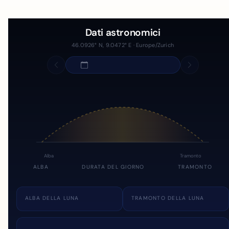
Dati astronomici
46.0926° N, 9.0472° E · Europe/Zurich
Alba
Tramonto
ALBA
DURATA DEL GIORNO
TRAMONTO
ALBA DELLA LUNA
TRAMONTO DELLA LUNA