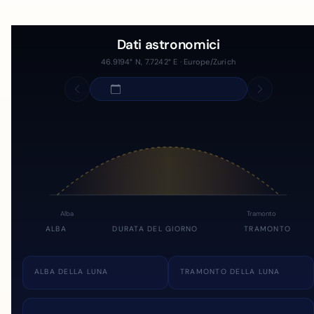
Dati astronomici
46.9194° N, 7.7242° E · Europe/Zurich
Alba
Tramonto
ALBA
DURATA DEL GIORNO
TRAMONTO
ALBA DELLA LUNA
TRAMONTO DELLA LUNA