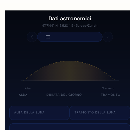
Dati astronomici
47.7144° N, 8.5201° E · Europe/Zurich
Alba
Tramonto
ALBA
DURATA DEL GIORNO
TRAMONTO
ALBA DELLA LUNA
TRAMONTO DELLA LUNA