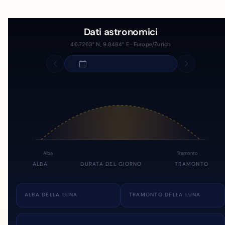
Dati astronomici
46.7263° N, 9.8484° E · Europe/Zurich
Alba
Tramonto
ALBA
DURATA DEL GIORNO
TRAMONTO
ALBA DELLA LUNA
TRAMONTO DELLA LUNA