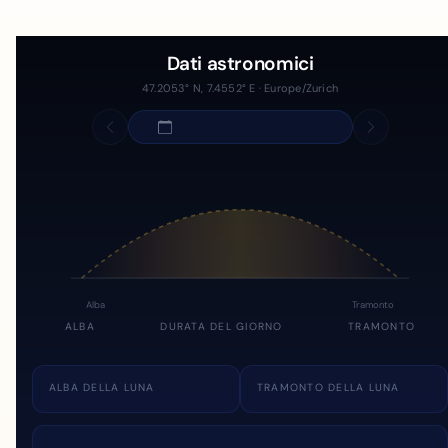
Dati astronomici
47.2053° N, 7.4552° E · Europe/Zurich
Alba
Tramonto
ALBA
DURATA DEL GIORNO
TRAMONTO
ALBA DELLA LUNA
TRAMONTO DELLA LUNA