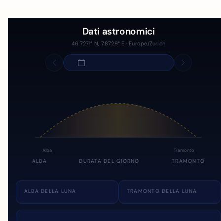
Dati astronomici
46.7271° N, 7.8729° E · Europe/Zurich
Alba
Tramonto
ALBA
DURATA DEL GIORNO
TRAMONTO
ALBA DELLA LUNA
TRAMONTO DELLA LUNA