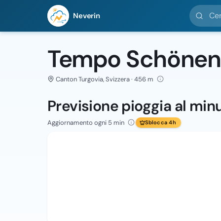
Cerca loc
Neverin
Tempo Schönenb
Canton Turgovia, Svizzera · 456 m
Previsione pioggia al min
Aggiornamento ogni 5 min
Sblocca 4h