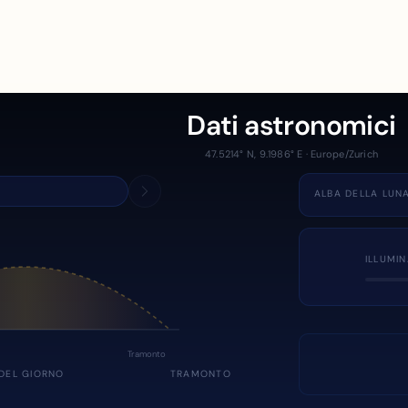
Dati astronomici
47.5214° N, 9.1986° E · Europe/Zurich
ALBA DELLA LUN
ILLUMI
Tramonto
DEL GIORNO
TRAMONTO