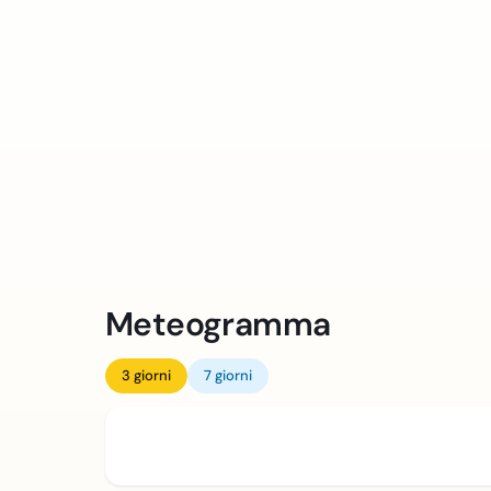
Meteogramma
3 giorni
7 giorni