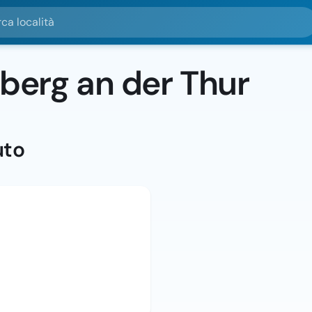
alità
erg an der Thur
uto