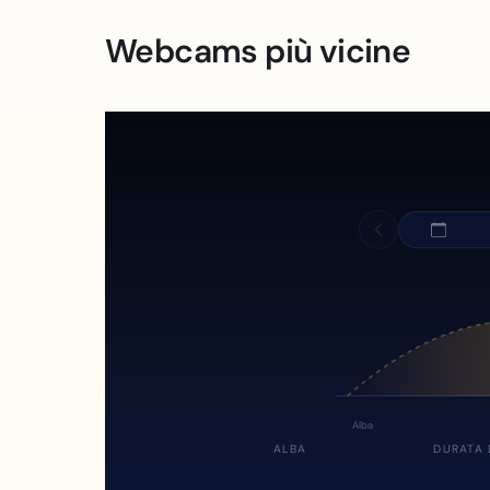
Webcams più vicine
Alba
ALBA
DURATA 