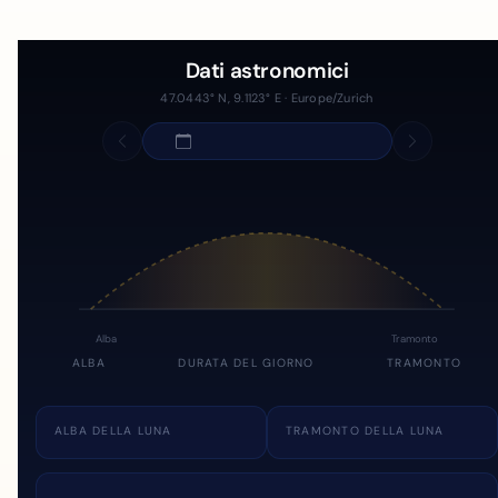
Dati astronomici
47.0443° N, 9.1123° E · Europe/Zurich
Alba
Tramonto
ALBA
DURATA DEL GIORNO
TRAMONTO
ALBA DELLA LUNA
TRAMONTO DELLA LUNA