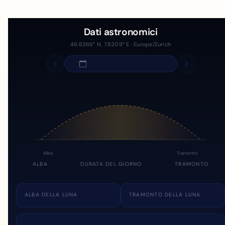
Dati astronomici
46.6366° N, 7.8309° E · Europe/Zurich
Alba
Tramonto
ALBA
DURATA DEL GIORNO
TRAMONTO
ALBA DELLA LUNA
TRAMONTO DELLA LUNA