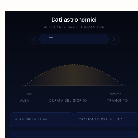
Dati astronomici
46.9918° N, 7.3342° E · Europe/Zurich
Alba
Tramonto
ALBA
DURATA DEL GIORNO
TRAMONTO
ALBA DELLA LUNA
TRAMONTO DELLA LUNA