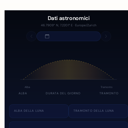
Dati astronomici
46.7909° N, 7.2201° E · Europe/Zurich
Alba
Tramonto
ALBA
DURATA DEL GIORNO
TRAMONTO
ALBA DELLA LUNA
TRAMONTO DELLA LUNA