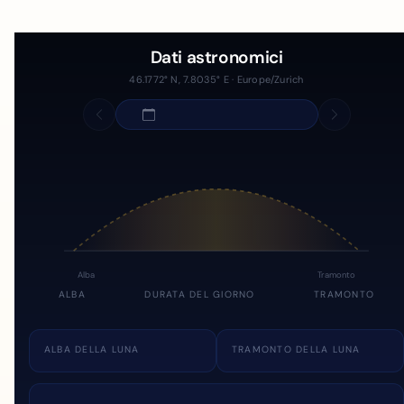
Dati astronomici
46.1772° N, 7.8035° E · Europe/Zurich
Alba
Tramonto
ALBA
DURATA DEL GIORNO
TRAMONTO
ALBA DELLA LUNA
TRAMONTO DELLA LUNA