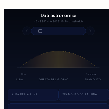
Dati astronomici
46.4994° N, 9.8433° E · Europe/Zurich
Alba
Tramonto
ALBA
DURATA DEL GIORNO
TRAMONTO
ALBA DELLA LUNA
TRAMONTO DELLA LUNA