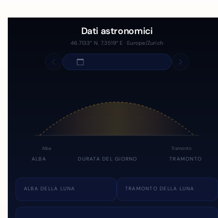
Dati astronomici
46.7133° N, 7.3519° E · Europe/Zurich
Alba
Tramonto
ALBA
DURATA DEL GIORNO
TRAMONTO
ALBA DELLA LUNA
TRAMONTO DELLA LUNA