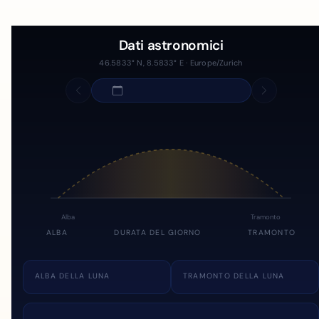
Dati astronomici
46.5833° N, 8.5833° E · Europe/Zurich
Alba
Tramonto
ALBA
DURATA DEL GIORNO
TRAMONTO
ALBA DELLA LUNA
TRAMONTO DELLA LUNA