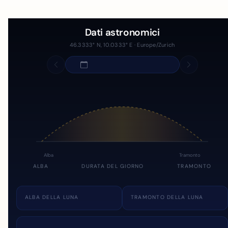
Dati astronomici
46.3333° N, 10.0333° E · Europe/Zurich
Alba
Tramonto
ALBA
DURATA DEL GIORNO
TRAMONTO
ALBA DELLA LUNA
TRAMONTO DELLA LUNA