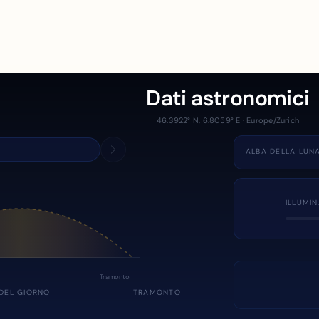
Dati astronomici
46.3922° N, 6.8059° E · Europe/Zurich
ALBA DELLA LUN
ILLUMI
Tramonto
DEL GIORNO
TRAMONTO