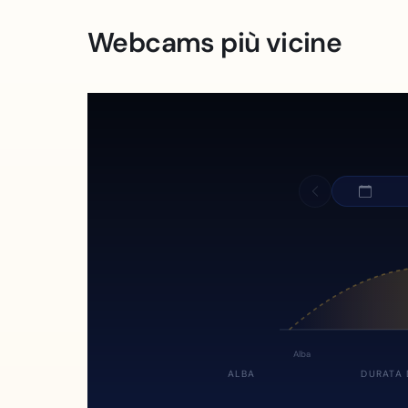
Webcams più vicine
Alba
ALBA
DURATA 