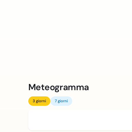
Meteogramma
3 giorni
7 giorni