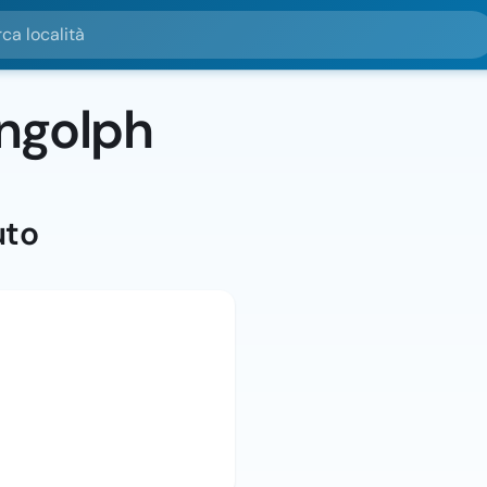
alità
ngolph
uto