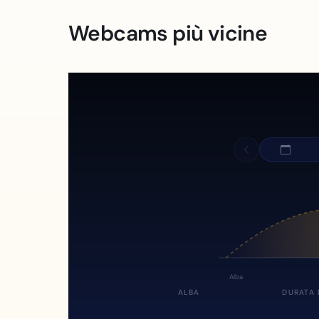
Webcams più vicine
Alba
ALBA
DURATA 