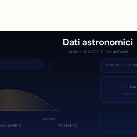
Dati astronomici
46.8942° N, 6.7725° E · Europe/Zurich
ALBA DELLA LUN
ILLUMI
Tramonto
DEL GIORNO
TRAMONTO