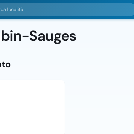
alità
ubin-Sauges
uto