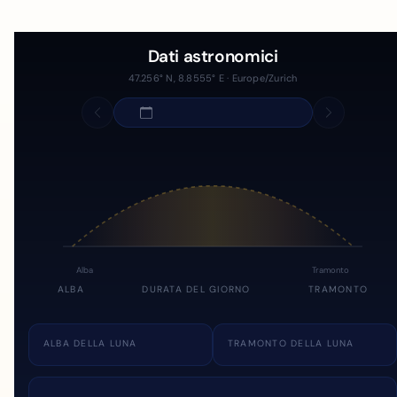
Dati astronomici
47.256° N, 8.8555° E · Europe/Zurich
Alba
Tramonto
ALBA
DURATA DEL GIORNO
TRAMONTO
ALBA DELLA LUNA
TRAMONTO DELLA LUNA