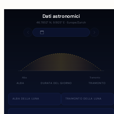
Dati astronomici
46.7852° N, 9.1925° E · Europe/Zurich
Alba
Tramonto
ALBA
DURATA DEL GIORNO
TRAMONTO
ALBA DELLA LUNA
TRAMONTO DELLA LUNA