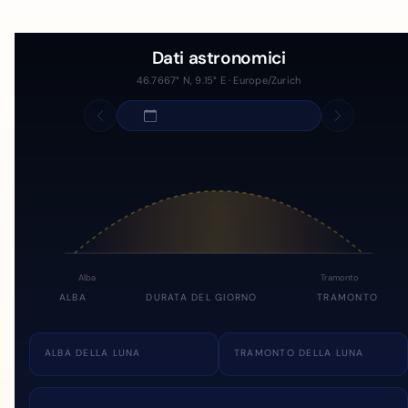
Dati astronomici
46.7667° N, 9.15° E · Europe/Zurich
Alba
Tramonto
ALBA
DURATA DEL GIORNO
TRAMONTO
ALBA DELLA LUNA
TRAMONTO DELLA LUNA