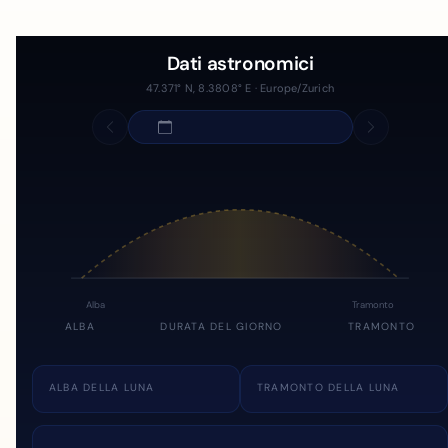
Dati astronomici
47.371° N, 8.3808° E · Europe/Zurich
Alba
Tramonto
ALBA
DURATA DEL GIORNO
TRAMONTO
ALBA DELLA LUNA
TRAMONTO DELLA LUNA