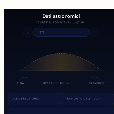
Dati astronomici
46.8987° N, 7.5446° E · Europe/Zurich
Alba
Tramonto
ALBA
DURATA DEL GIORNO
TRAMONTO
ALBA DELLA LUNA
TRAMONTO DELLA LUNA