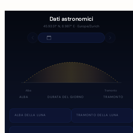
Dati astronomici
45.9331° N, 8.987° E · Europe/Zurich
Alba
Tramonto
ALBA
DURATA DEL GIORNO
TRAMONTO
ALBA DELLA LUNA
TRAMONTO DELLA LUNA