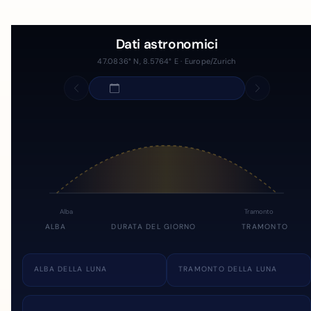
Dati astronomici
47.0836° N, 8.5764° E · Europe/Zurich
Alba
Tramonto
ALBA
DURATA DEL GIORNO
TRAMONTO
ALBA DELLA LUNA
TRAMONTO DELLA LUNA