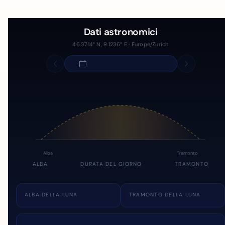
Dati astronomici
46.3714° N, 9.1236° E · Europe/Zurich
Alba
Tramonto
ALBA
DURATA DEL GIORNO
TRAMONTO
ALBA DELLA LUNA
TRAMONTO DELLA LUNA