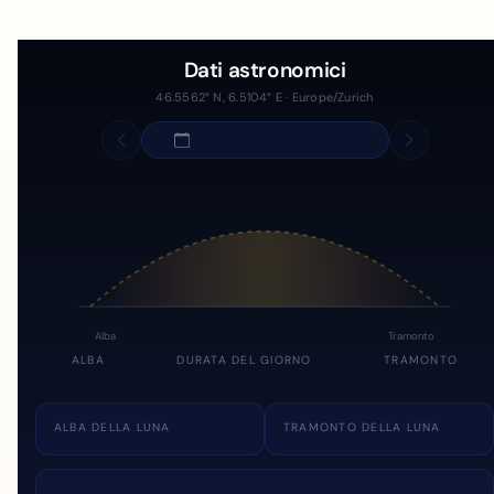
Dati astronomici
46.5562° N, 6.5104° E · Europe/Zurich
Alba
Tramonto
ALBA
DURATA DEL GIORNO
TRAMONTO
ALBA DELLA LUNA
TRAMONTO DELLA LUNA