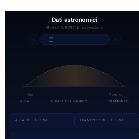
Dati astronomici
46.4582° N, 6.335° E · Europe/Zurich
Alba
Tramonto
ALBA
DURATA DEL GIORNO
TRAMONTO
ALBA DELLA LUNA
TRAMONTO DELLA LUNA