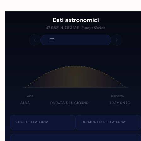
Dati astronomici
47.1352° N, 7.8133° E · Europe/Zurich
Alba
Tramonto
ALBA
DURATA DEL GIORNO
TRAMONTO
ALBA DELLA LUNA
TRAMONTO DELLA LUNA