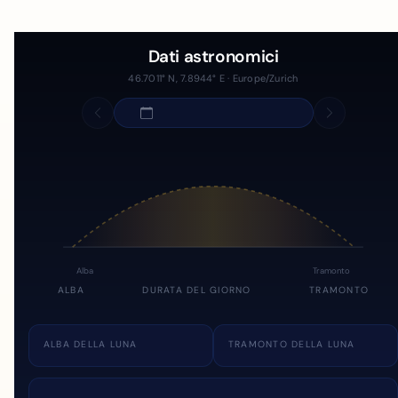
Dati astronomici
46.7011° N, 7.8944° E · Europe/Zurich
Alba
Tramonto
ALBA
DURATA DEL GIORNO
TRAMONTO
ALBA DELLA LUNA
TRAMONTO DELLA LUNA