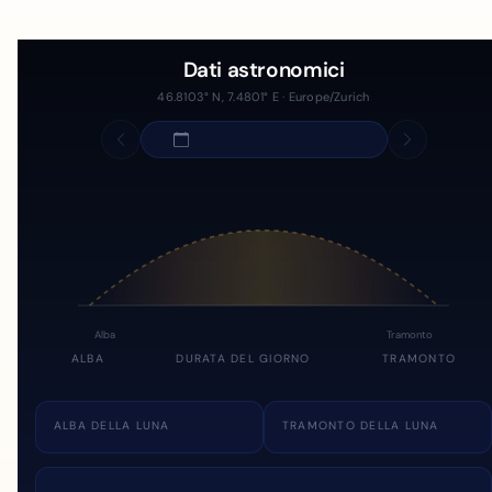
Dati astronomici
46.8103° N, 7.4801° E · Europe/Zurich
Alba
Tramonto
ALBA
DURATA DEL GIORNO
TRAMONTO
ALBA DELLA LUNA
TRAMONTO DELLA LUNA